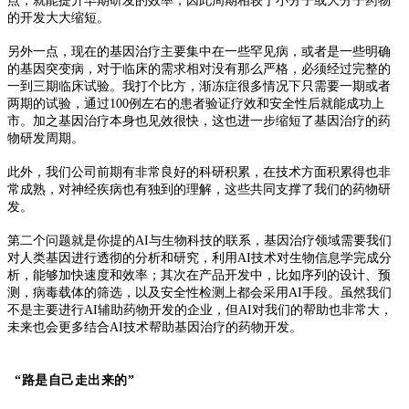
点，就能提升早期研发的效率，因此周期相较于小分子或大分子药物
的开发大大缩短。
另外一点，
现在的基因治疗主要集中在一些罕见病，或者是一些明确
的基因突变病，对于临床的需求相对没有那么严格，必须经过完整的
一到三期临床试验。
我打个比方，渐冻症很多情况下只需要一期或者
两期的试验，通过100例左右的患者验证疗效和安全性后就能成功上
市。加之基因治疗本身也见效很快，这也进一步缩短了基因治疗的药
物研发周期。
此外，我们公司前期有非常良好的科研积累，在技术方面积累得也非
常成熟，对神经疾病也有独到的理解，这些共同支撑了我们的药物研
发。
第二个问题就是你提的AI与生物科技的联系，基因治疗领域需要我们
对人类基因进行透彻的分析和研究，利用AI技术对生物信息学完成分
析，能够加快速度和效率；其次在产品开发中，比如序列的设计、预
测，病毒载体的筛选，以及安全性检测上都会采用AI手段。
虽然我们
不是主要进行AI辅助药物开发的企业，但AI对我们的帮助也非常大，
未来也会更多结合AI技术帮助基因治疗的药物开发。
“路是自己走出来的”