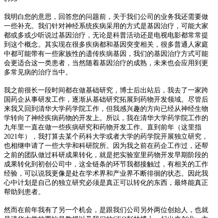
我明白您的意思，回答您的问题前，关于我们公司的业务我还需要做
一些补充。我们针对神经系统疾病采用的方式是基因治疗，可能大家
都或多或少听说过基因治疗，无论是科普活动还是电视电影都常常提
到这个概念。其实现在很多疾病都和基因突变相关，
很多普通人家庭
中都可能带有一些家族性的遗传疾病基因，我们的基因治疗方式可能
会更适合这一类患者，当然随着基因治疗的成熟，未来也会应用到更
多常见病的治疗当中。
我之前很长一段时间都在做基础研究，博士后出站后，我去了一家跨
国药企从事研发工作，逐渐从基础研究拓展到药物开发领域。尽管后
来我又回到清华大学药学院工作，但我感兴趣的方向已经从神经生物
学转向了神经疾病药物的开发上。所以，我在清华大学药学院工作的
九年里一直在做一些疾病研究和药物开发工作。直到前年（这里指
2021年），我打算去某个药科大学或者大学的药学院开展独立研究，
也相继申请了一些大学和科研院所。因为我之前在药企工作过，还帮
之前的团队做过科研成果转化，就是把实验室里药物开发早期阶段的
成果转化到初创公司中，这全链条的环节我都接触过，有相关的工作
经验，可以说我更像是处在学术界和产业界不断徘徊的状态。
因此我
心中计划是自己的独立研究必须是真正可以转化的东西，最终能真正
帮助到患者。
然而在前年我有了另一个机会，是跟我们公司另外两位创始人，也就