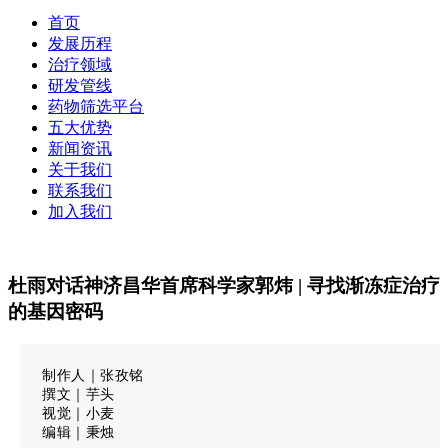
首页
发展历程
治疗领域
研发管线
药物筛选平台
五大优势
新闻资讯
关于我们
联系我们
加入我们
杜雨对话神济昌华首席科学家郭炜 | 寻找渐冻症治疗
的基因密码
制作人｜
张孜铭
撰文｜
芋头
视觉｜
小麦
编辑｜
秉烛