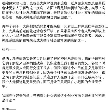
萎缩侧索硬化症，也就是大家常说的渐冻症
，近期原京东副总裁蔡磊
也让更多人了解到这一疾病，表面上看是肌肉萎缩的症状，实际上病
症在于运动神经系统出现了问题，最终导致运动神经元支配的肌肉出
现萎缩，所以说神经系统疾病包含的范围很广。
再举个例子，大
家都熟悉的老年痴呆症，80岁以上群体患病率达20%以
上。尤其当前老龄化趋势愈发严峻，如果家里有四个老人到80岁以上
的话，也就意味着未来可能每个家庭都会出现老年痴呆患者。因此，
神经系统疾病在将来会成为整个社会最常见的疾病之一。
杜雨——
是的，渐冻症确实是老百姓比较了解的神经系统疾病，我记得最初对
它的了解是来自冰桶挑战赛，其实这也是我们栏目的意义。郭总平时
肯定跟投资人或同行交流了很多，但我们做这个栏目的意义是希望让
更多的人关注科技创业者，
因为每个科学家无论是研发还是创业，都
是为了解决大的社会问题，关注这群人在做什么，有什么成果等等，
我个人觉得这是更重要的，而不是让它只局限在小范围的专业圈子
里。
我现在很好奇的是，当初您为什么选择这个创业方向？您创业的初衷
是什么？
郭炜——