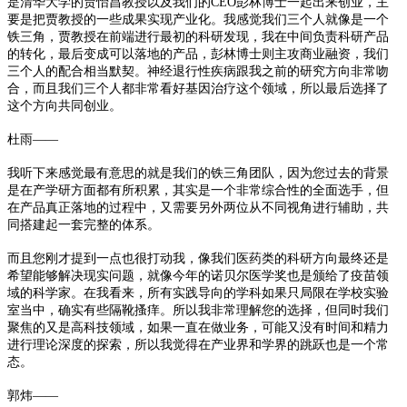
是清华大学的贾怡昌教授以及我们的CEO彭林博士一起出来创业，主
要是把贾教授的一些成果实现产业化。我感觉我们三个人就像是一个
铁三角，贾教授在前端进行最初的科研发现，我在中间负责科研产品
的转化，
最后变成可以落地的产品，彭林博士则主攻商业融资，我们
三个人的配合相当默契。神经退行性疾病跟我之前的研究方向非常吻
合，而且我们三个人都非常看好基因治疗这个领域，所以最后选择了
这个方向共同创业。
杜雨——
我听下来感觉最有意思的就是我们的铁三角团队，因为您过去的背景
是在产学研方面都有所积累，其实是一个非常综合性的全面选手，但
在产品真正落地的过程中，又需要另外两位从不同视角进行辅助，共
同搭建起一套完整的体系。
而且您刚才提到一点也很打动我，像我们医药类的科研方向最终还是
希望能够解决现实问题，就像今年的诺贝尔医学奖也是颁给了疫苗领
域的科学家。在我看来，所有实践导向的学科如果只局限在学校实验
室当中，确实有些隔靴搔痒。所以我非常理解您的选择，但
同时我们
聚焦的又是高科技领域，如果一直在做业务，可能又没有时间和精力
进行理论深度的探索，所以我觉得在产业界和学界的跳跃也是一个常
态。
郭炜——