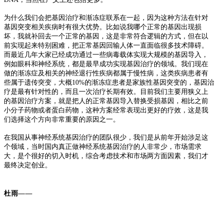
为什么我们会把基因治疗和渐冻症联系在一起，
因为这种方法在针对
基因突变相关疾病时有很大优势。
比如说我哪个正常的基因出现损
坏，我就补回去一个正常的基因，这是非常符合逻辑的方式，但在以
前实现起来特别困难，把正常基因回输人体一直面临很多技术障碍。
而最近几年大家已经成功通过一些病毒载体实现大规模的基因导入，
例如眼科和神经系统，都是最早成功实现基因治疗的领域。我们现在
做的渐冻症及相关的神经退行性疾病都属于慢性病，这类疾病患者有
些属于遗传突变，大概10%的渐冻症患者是家族性基因突变的，基因治
疗是最有针对性的，而且一次治疗长期有效。
目前我们主要用狭义上
的基因治疗方案，就是把人的正常基因导入替换受损基因，相比之前
小分子药物或者蛋白药物，这种方案经常表现出更好的疗效，这是我
们选择这个方向非常重要的原因之一。
在我国从事神经系统基因治疗的团队很少，我们是从前年开始涉足这
个领域，当时国内真正做神经系统基因治疗的人非常少，市场需求
大，是个很好的切入时机，综合考虑技术和市场两方面因素，我们才
最终决定创业。
杜雨——