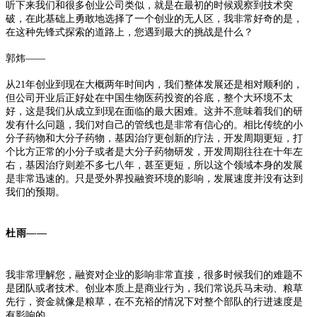
听下来我们和很多创业公司类似，就是在最初的时候观察到技术突
破，在此基础上勇敢地选择了一个创业的无人区，
我非常好奇的是，
在这种先锋式探索的道路上，您遇到最大的挑战是什么？
郭炜——
从21年创业到现在大概两年时间内，我们整体发展还是相对顺利的，
但公司开业后正好处在中国生物医药投资的谷底，整个大环境不太
好，这是我们从成立到现在面临的最大困难。这并不意味着我们的研
发有什么问题，我们对自己的管线也是非常有信心的。
相比传统的小
分子药物和大分子药物，基因治疗更创新的疗法，开发周期更短，打
个比方正常的小分子或者是大分子药物研发，开发周期往往在十年左
右，基因治疗则差不多七八年，甚至更短，所以这个领域本身的发展
是非常迅速的。
只是受外界投融资环境的影响，发展速度并没有达到
我们的预期。
杜雨——
我非常理解您，融资对企业的影响非常直接，很多时候我们的难题不
是团队或者技术。创业本质上是商业行为，我们常说兵马未动、粮草
先行，资金就像是粮草，在不充裕的情况下对整个部队的行进速度是
有影响的。