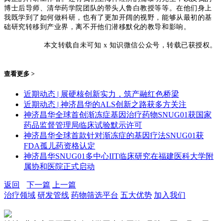
博士后导师、清华药学院团队的带头人鲁白教授等等。
在他们身上
我既学到了如何做科研，也有了更加开阔的视野，能够从最初的基
础研究转移到产业界，离不开他们潜移默化的教导和影响。
本文转载自未可知 x 知识微信公众号，转载已获授权。
查看更多 >
近期动态 | 展硬核创新实力，筑产融红色桥梁
近期动态 | 神济昌华的ALS创新之路获多方关注
神济昌华全球首创渐冻症基因治疗药物SNUG01获国家
药品监督管理局临床试验默示许可
神济昌华全球首款针对渐冻症的基因疗法SNUG01获
FDA孤儿药资格认定
神济昌华SNUG01多中心IIT临床研究在福建医科大学附
属协和医院正式启动
返回
下一篇
上一篇
治疗领域
研发管线
药物筛选平台
五大优势
加入我们