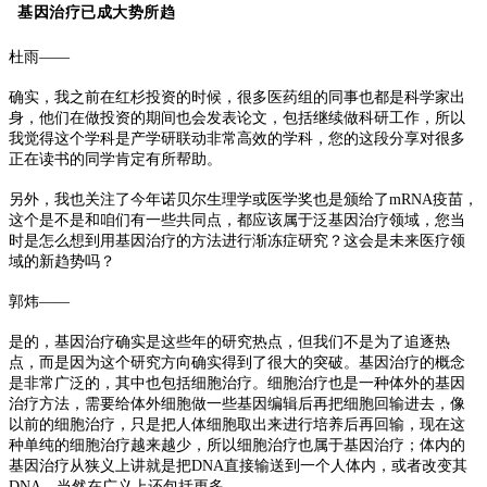
基因治疗已成大势所趋
杜雨——
确实，我之前在红杉投资的时候，很多医药组的同事也都是科学家出
身，他们在做投资的期间也会发表论文，包括继续做科研工作，所以
我觉得这个学科是产学研联动非常高效的学科，您的这段分享对很多
正在读书的同学肯定有所帮助。
另外，我也关注了今年诺贝尔生理学或医学奖也是颁给了mRNA疫苗，
这个是不是和咱们有一些共同点，都应该属于泛基因治疗领域，您当
时是怎么想到用基因治疗的方法进行渐冻症研究？这会是未来医疗领
域的新趋势吗？
郭炜——
是的，基因治疗确实是这些年的研究热点，但我们不是为了追逐热
点，而是因为这个研究方向确实得到了很大的突破。基因治疗的概念
是非常广泛的，其中也包括细胞治疗。细胞治疗也是一种体外的基因
治疗方法，需要给体外细胞做一些基因编辑后再把细胞回输进去，像
以前的细胞治疗，只是把人体细胞取出来进行培养后再回输，现在这
种单纯的细胞治疗越来越少，所以细胞治疗也属于基因治疗；体内的
基因治疗从狭义上讲就是把DNA直接输送到一个人体内，或者改变其
DNA，当然在广义上还包括更多。