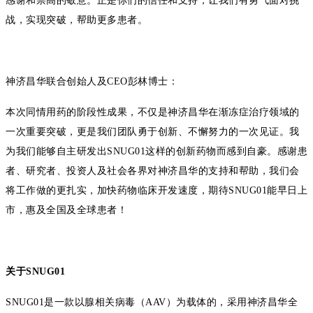
感谢和崇高的敬意。正是你们的信任和支持，让我们有勇气面对挑
战，实现突破，帮助更多患者。
神济昌华联合创始人及
CEO
彭林博士：
本次同情用药的阶段性成果，不仅是神济昌华在渐冻症治疗领域的
一次重要突破，更是我们团队勇于创新、不懈努力的一次见证。我
为我们能够自主研发出
SNUG01
这样的创新药物而感到自豪。感谢患
者、研究者、投资人及社会各界对神济昌华的支持和帮助，我们会
将工作做的更扎实，加快药物临床开发速度，期待
SNUG01
能早日上
市，惠及全国及全球患者！
关于
SNUG01
SNUG01
是一款以腺相关病毒（
AAV
）为载体的，采用神济昌华
全