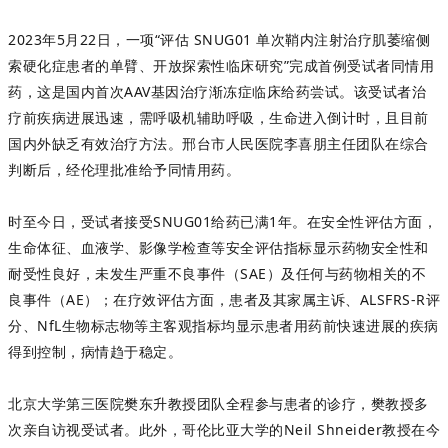
2023年5月22日，一项“评估 SNUG01 单次鞘内注射治疗肌萎缩侧
索硬化症患者的单臂、开放探索性临床研究”完成首例受试者同情用
药，这是国内首次AAV基因治疗渐冻症临床给药尝试。该受试者治
疗前疾病进展迅速，需呼吸机辅助呼吸，生命进入倒计时，且目前
国内外缺乏有效治疗方法。
邢台市人民医院李喜朋主任团队
在综合
判断后，经伦理批准给予同情用药。
时至今日，受试者接受SNUG01给药已满1年。在安全性评估方面，
生命体征、血液学、影像学检查等安全评估指标显示药物安全性和
耐受性良好，未发生严重不良事件（SAE）及任何与药物相关的不
良事件（AE）；在疗效评估方面，患者及其家属主诉、ALSFRS-R评
分、NfL生物标志物等主客观指标均显示患者用药前快速进展的疾病
得到控制，病情趋于稳定。
北京大学第三医院樊东升教授团队全程参与患者的诊疗，樊教授多
次亲自访视受试者。此外，哥伦比亚大学的Neil Shneider教授在今