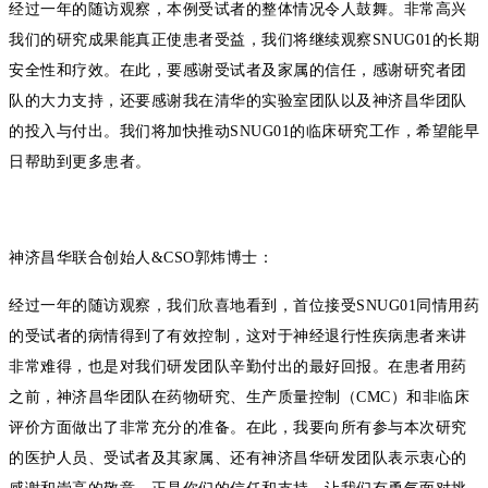
经过一年的随访观察，本例受试者的整体情况令人鼓舞。非常高兴
我们的研究成果能真正使患者受益，我们将继续观察
SNUG01
的长期
安全性和疗效。在此，要感谢受试者及家属的信任，感谢研究者团
队的大力支持，还要感谢
我在清华的实验室团队
以及神济昌华团队
的投入与付出。我们将加快推动
SNUG01
的临床研究工作，希望能早
日帮助到更多患者。
神济昌华联合创始人
&CSO
郭炜博士：
经过一年的随访观察，我们欣喜地看到，首位接受
SNUG01
同情用药
的受试者的病情得到了有效控制，这对于神经退行性疾病患者来讲
非常难得，也是对我们研发团队辛勤付出的最好回报。在患者用药
之前，神济昌华团队在药物研究、生产质量控制（
CMC
）和非临床
评价方面做出了非常充分的准备。在此，我要向所有参与本次研究
的医护人员、受试者及其家属、还有神济昌华研发团队表示衷心的