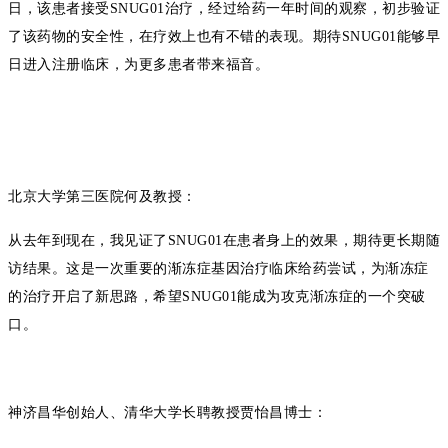
日，该患者接受
SNUG01
治疗，经过给药一年时间的观察，初步验证
了该药物的安全性，在疗效上也有不错的表现。期待
SNUG01
能够早
日进入注册临床，为更多患者带来福音。
北京大学第三医院何及教授：
从去年到现在，我见证了
SNUG01
在患者身上的效果，期待
更
长期随
访结果。这是一次重要的渐冻症基因治疗临床给药尝试，为渐冻症
的治疗开启了新思路，希望
SNUG01
能成为攻克渐冻症的一个突破
口。
神济昌华创始人、清华大学长聘教授贾怡昌博士：