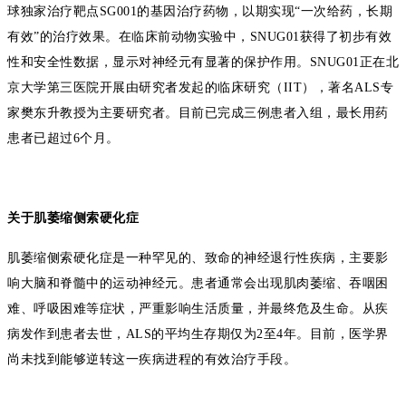
球
独家治疗靶点
SG001
的基因治疗药物，
以期实现
“一次给药，长期
有效”的治疗效果。
在临床前动物实验中，
SNUG01
获得了初步有效
性和安全性数据，显示对神经元有显著的保护作用。
SNUG01
正在北
京大学第三医院开展由研究者发起的临床研究（
IIT
），著名
ALS
专
家樊东升教授为主要研究者。目前已完成三例患者入组，最长用药
患者已超过
6
个月。
关于肌萎缩侧索硬化症
肌萎缩侧索硬化症是一种罕见的、致命的神经退行性疾病，主要影
响大脑和脊髓中的运动神经元。患者通常会出现肌肉萎缩、吞咽困
难、呼吸困难等症状，严重影响生活质量，并最终危及生命。从疾
病发作到患者去世，
ALS
的平均生存期仅为
2
至
4
年。目前，医学界
尚未找到能够逆转这一疾病进程的有效治疗手段。