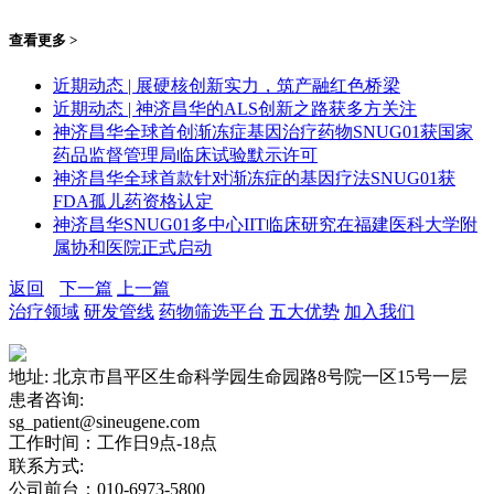
查看更多 >
近期动态 | 展硬核创新实力，筑产融红色桥梁
近期动态 | 神济昌华的ALS创新之路获多方关注
神济昌华全球首创渐冻症基因治疗药物SNUG01获国家
药品监督管理局临床试验默示许可
神济昌华全球首款针对渐冻症的基因疗法SNUG01获
FDA孤儿药资格认定
神济昌华SNUG01多中心IIT临床研究在福建医科大学附
属协和医院正式启动
返回
下一篇
上一篇
治疗领域
研发管线
药物筛选平台
五大优势
加入我们
地址: 北京市昌平区生命科学园生命园路8号院一区15号一层
患者咨询:
sg_patient@sineugene.com
工作时间：工作日9点-18点
联系方式:
公司前台：010-6973-5800