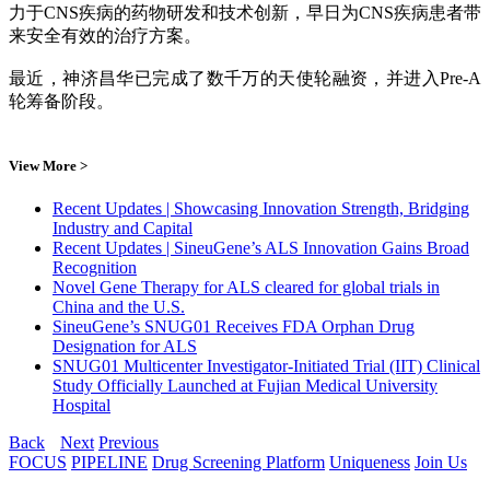
力于CNS疾病的药物研发和技术创新，早日为CNS疾病患者带
来安全有效的治疗方案。
最近，神济昌华已完成了数千万的天使轮融资，并进入Pre-A
轮筹备阶段。
View More >
Recent Updates | Showcasing Innovation Strength, Bridging
Industry and Capital
Recent Updates | SineuGene’s ALS Innovation Gains Broad
Recognition
Novel Gene Therapy for ALS cleared for global trials in
China and the U.S.
SineuGene’s SNUG01 Receives FDA Orphan Drug
Designation for ALS
SNUG01 Multicenter Investigator-Initiated Trial (IIT) Clinical
Study Officially Launched at Fujian Medical University
Hospital
Back
Next
Previous
FOCUS
PIPELINE
Drug Screening Platform
Uniqueness
Join Us