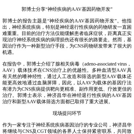
郭博士分享“神经疾病的AAV基因药物开发”
郭博士的报告主题是“神经疾病的AAV基因药物开发”。他指
出，神经系统疾病，特别是神经退行性疾病的药物研发一直困
难重重。目前的治疗方法仅能缓解患者临床症状，距离真正实
现治疗神经系统疾病的病理损伤还有很长的路要走。然而，基
因治疗作为一种新型治疗手段，为CNS药物研发带来了很大的
机遇。
在报告中，郭博士介绍了腺相关病毒（adeno-associated virus，
AAV）载体技术在CNS治疗上的优越性。多种血清型AAV具
有天然的嗜神经性，通过人工改造和筛选的新型AAV载体还
能更高效地通过血脑屏障，因此，以AAV为载体的基因疗法
有潜力为CNS疾病提供靶向更精准、副作用更低、疗效更佳的
治疗。郭博士表示，神济昌华在神经退行性疾病的AAV基因
治疗和新型AAV载体筛选方面都已取得了重大进展。
现场提问环节
作为一家专注于神经系统疾病基因治疗的专业公司，神济昌华
将继续与CNS及CGT领域的各界人士保持紧密联系，共同致