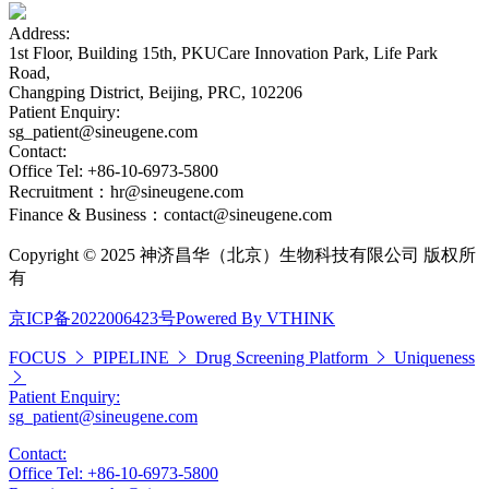
Address:
1st Floor, Building 15th, PKUCare Innovation Park, Life Park
Road,
Changping District, Beijing, PRC, 102206
Patient Enquiry:
sg_patient@sineugene.com
Contact:
Office Tel: +86-10-6973-5800
Recruitment：hr@sineugene.com
Finance & Business：contact@sineugene.com
Copyright © 2025 神济昌华（北京）生物科技有限公司 版权所
有
京ICP备2022006423号
Powered By VTHINK
FOCUS
PIPELINE
Drug Screening Platform
Uniqueness
Patient Enquiry:
sg_patient@sineugene.com
Contact:
Office Tel: +86-10-6973-5800