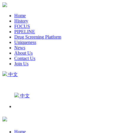
Home
History
FOCUS
PIPELINE
Drug Screening Platform
Uniqueness
News
About Us
Contact Us
Join Us
中文
中文
Home