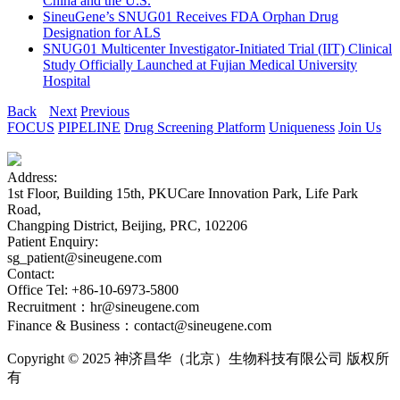
China and the U.S.
SineuGene’s SNUG01 Receives FDA Orphan Drug
Designation for ALS
SNUG01 Multicenter Investigator-Initiated Trial (IIT) Clinical
Study Officially Launched at Fujian Medical University
Hospital
Back
Next
Previous
FOCUS
PIPELINE
Drug Screening Platform
Uniqueness
Join Us
Address:
1st Floor, Building 15th, PKUCare Innovation Park, Life Park
Road,
Changping District, Beijing, PRC, 102206
Patient Enquiry:
sg_patient@sineugene.com
Contact:
Office Tel: +86-10-6973-5800
Recruitment：hr@sineugene.com
Finance & Business：contact@sineugene.com
Copyright © 2025 神济昌华（北京）生物科技有限公司 版权所
有