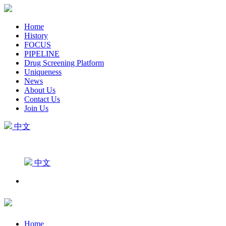
Home
History
FOCUS
PIPELINE
Drug Screening Platform
Uniqueness
News
About Us
Contact Us
Join Us
中文
中文
Home