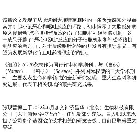
该篇论文发现了从肠道到大脑特定脑区的一条负责感知外界毒
素并引起小鼠恶心和呕吐反应的环路，初步揭示了大脑感知病
原入侵启动“恶心-呕吐”反应的分子细胞和神经环路机制。这
一成果开辟了“恶心-呕吐”反应的分子细胞机制和神经环路机
制研究的新方向，对于后续呕吐药物的开发具有指导意义，有
望为发展新型化疗止吐药提供新的靶点。
《细胞》(
Cell
)杂志作为同行评审科学期刊，与《自然》
（
Nature
）、《科学》（
Science
）并列国际权威的三大学术期
刊，主要发表生命科学领域的全新研究发现、重大生命科学研
究进展，代表了相关领域的顶尖研究成果。
张现营博士于2022年6月加入神济昌华（北京）生物科技有限
公司（以下简称“神济昌华”，任研发部研究员。自入职以来承
担了公司多个基因治疗技术相关的研发管线，目前已取得重大
突破。