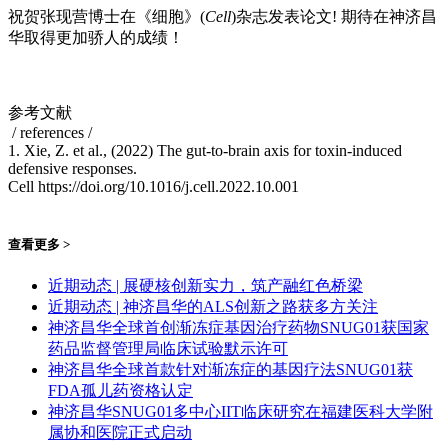
祝贺张现营博士在《细胞》(
Cell
)杂志发表论文! 期待在神济昌
华取得更加骄人的成绩！
参考文献
/ references /
1. Xie, Z. et al., (2022) The gut-to-brain axis for toxin-induced
defensive responses.
Cell https://doi.org/10.1016/j.cell.2022.10.001
查看更多 >
近期动态 | 展硬核创新实力，筑产融红色桥梁
近期动态 | 神济昌华的ALS创新之路获多方关注
神济昌华全球首创渐冻症基因治疗药物SNUG01获国家
药品监督管理局临床试验默示许可
神济昌华全球首款针对渐冻症的基因疗法SNUG01获
FDA孤儿药资格认定
神济昌华SNUG01多中心IIT临床研究在福建医科大学附
属协和医院正式启动