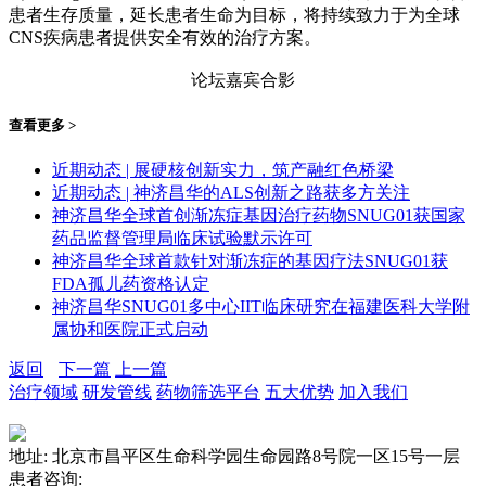
患者生存质量，延长患者生命为目标，将持续致力于为全球
CNS疾病患者提供安全有效的治疗方案。
论坛嘉宾合影
查看更多 >
近期动态 | 展硬核创新实力，筑产融红色桥梁
近期动态 | 神济昌华的ALS创新之路获多方关注
神济昌华全球首创渐冻症基因治疗药物SNUG01获国家
药品监督管理局临床试验默示许可
神济昌华全球首款针对渐冻症的基因疗法SNUG01获
FDA孤儿药资格认定
神济昌华SNUG01多中心IIT临床研究在福建医科大学附
属协和医院正式启动
返回
下一篇
上一篇
治疗领域
研发管线
药物筛选平台
五大优势
加入我们
地址: 北京市昌平区生命科学园生命园路8号院一区15号一层
患者咨询: