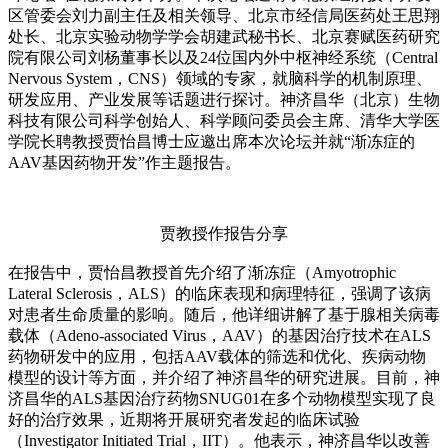
区管委会刘力副主任及相关领导、北京市经信局医药处王思翔
处长、北京实验动物学学会胡建武秘书长、北京赛赋医药研究
院有限公司刘杨董事长以及24位国内外中枢神经系统（Central
Nervous System，CNS）领域的专家，就脑科学的机制原理、
研发应用、产业发展等话题进行探讨。神济昌华（北京）生物
科技有限公司科学创始人、科学顾问委员会主席、清华大学医
学院长聘教授贾怡昌博士应邀出席本次论坛并就“渐冻症的
AAV基因药物开发”作主题报告。
贾教授作报告分享
在报告中，贾怡昌教授首先介绍了渐冻症（Amyotrophic
Lateral Sclerosis，ALS）的临床表现和病理特征，强调了该病
对患者生命质量的影响。随后，他详细讲解了基于腺相关病毒
载体（Adeno-associated Virus，AAV）的基因治疗技术在ALS
药物研发中的应用，包括AAV载体的筛选和优化、疾病动物
模型的设计等方面，并介绍了神济昌华的研究进展。目前，神
济昌华的ALS基因治疗药物SNUG01在多个动物模型实现了良
好的治疗效果，近期将开展研究者发起的临床试验
（Investigator Initiated Trial，IIT）。他表示，神济昌华以改善