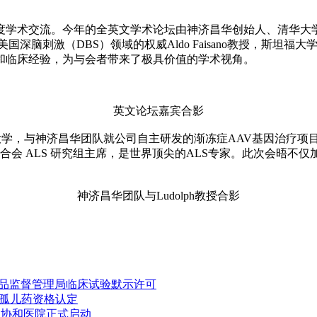
度学术交流。今年的全英文学术论坛由神济昌华创始人、清华大
美国深脑刺激（DBS）领域的权威Aldo Faisano教授，斯坦福大学的Mi
和临床经验，为与会者带来了极具价值的学术视角。
英文论坛嘉宾合影
清华大学，与神济昌华团队就公司自主研发的渐冻症AAV基因治疗项目SNUG
合会 ALS 研究组主席，是世界顶尖的ALS专家。此次会晤不仅
神济昌华团队与Ludolph教授合影
药品监督管理局临床试验默示许可
A孤儿药资格认定
附属协和医院正式启动