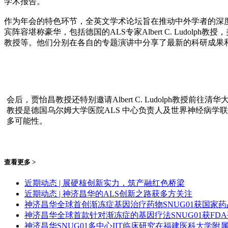
学术报告。
作为年会的特色环节，全英文学术论坛旨在推动中外学者的深
宾阵容堪称豪华，包括德国的ALS专家Albert C. Ludolph教授，
教授等。他们分别在各自的专题演讲中分享了最新的科研成果
会后，贾怡昌教授还特别邀请Albert C. Ludolph教授前往
教授是德国乌尔姆大学医院ALS 中心负责人及世界神经病学联
多可能性。
查看更多 >
近期动态 | 展硬核创新实力，筑产融红色桥梁
近期动态 | 神济昌华的ALS创新之路获多方关注
神济昌华全球首创渐冻症基因治疗药物SNUG01获国家
神济昌华全球首款针对渐冻症的基因疗法SNUG01获FD
神济昌华SNUG01多中心IIT临床研究在福建医科大学