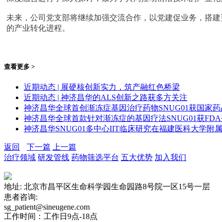
未来，公司党支部将继续加强交流合作，以党建促业务，搭建
的产业转化进程。
查看更多 >
近期动态 | 展硬核创新实力，筑产融红色桥梁
近期动态 | 神济昌华的ALS创新之路获多方关注
神济昌华全球首创渐冻症基因治疗药物SNUG01获国家
神济昌华全球首款针对渐冻症的基因疗法SNUG01获FD
神济昌华SNUG01多中心IIT临床研究在福建医科大学
返回
下一篇
上一篇
治疗领域
研发管线
药物筛选平台
五大优势
加入我们
地址: 北京市昌平区生命科学园生命园路8号院一区15号一层
患者咨询:
sg_patient@sineugene.com
工作时间：工作日9点-18点